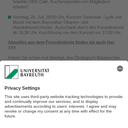
beliebte ÖBG Café. Kuchenspenden von Mitgliedern
erbeten!
Sonntag, 26. Juli, 18:00 Uhr, Konzert: Serenade - Lyrik und
Musik mit dem Bayreuther Gitarren- und
Mandolinenorchester.. Ausschank durch den Freundeskreis
ab 16:30 Uhr, Kurzführung vor dem Konzert um 17:00 Uhr.
Aktuelles aus dem Freundeskreis finden sie auch hier
>>>
Haben Sie schon mal überlegt, den Ökologisch-Botanischen
Garten zu unterstützen und Mitglied im Freundeskreis des
ÖBG e.V. zu werden? Nähere Informationen zum
Förderverein, Veranstaltungsprogramm und Beitritt finden
Sie
hier
.
Wir freuen uns auf Sie!
Wenn Sie den Newsletter abbestellen wollen, klicken Sie
hier
.
Verantwortlich für die Redaktion:
Jens Wagner