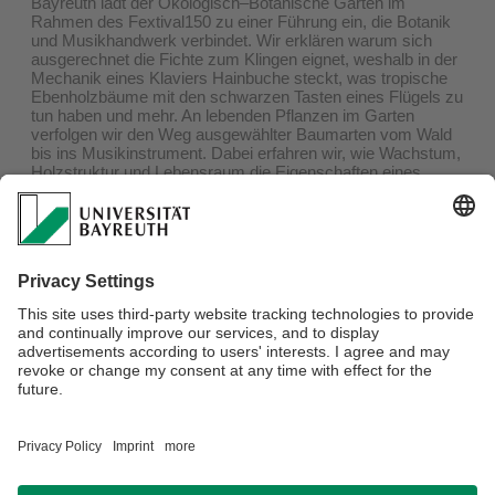
Bayreuth lädt der Ökologisch–Botanische Garten im
Rahmen des Fextival150 zu einer Führung ein, die Botanik
und Musikhandwerk verbindet. Wir erklären warum sich
ausgerechnet die Fichte zum Klingen eignet, weshalb in der
Mechanik eines Klaviers Hainbuche steckt, was tropische
Ebenholzbäume mit den schwarzen Tasten eines Flügels zu
tun haben und mehr. An lebenden Pflanzen im Garten
verfolgen wir den Weg ausgewählter Baumarten vom Wald
bis ins Musikinstrument. Dabei erfahren wir, wie Wachstum,
Holzstruktur und Lebensraum die Eigenschaften eines
Holzes bestimmen und warum die Vielfalt der Wälder auch
für die Welt der Musik von Bedeutung ist.
Termin: Sonntag, 23.8.2026, 14:00 Uhr
Treffpunkt: Haupteingang zum Ökologisch–Botanischen
Garten, Universität Bayreuth
Die Teilnahme ist kostenlos.
Verantwortlich für die Redaktion:
Jens Wagner