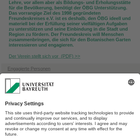
Lehre, vor allem aber als Bildungs- und Erholungsstätte
für die Bevölkerung, benötigt der ÖBG Unterstützung.
Das vorrangige Ziel des 1998 gegründeten
Freundeskreises e.V. ist es deshalb, den ÖBG ideell und
materiell bei der Erfüllung seiner vielfältigen Aufgaben
zu unterstützen und seine Einbindung in die Stadt und
Region zu fördern. Der Freundeskreis will Menschen
zusammenbringen, die sich für den Botanischen Garten
interessieren und engagieren.
Der Verein stellt sich vor (PDF) >>
Engagierte Personen
Geschäftsstelle
Satzung
Sonntagsaufsicht
Mitglied werden
Veranstaltungen des Freundeskreises
Verantwortlich für die Redaktion:
Jens Wagner