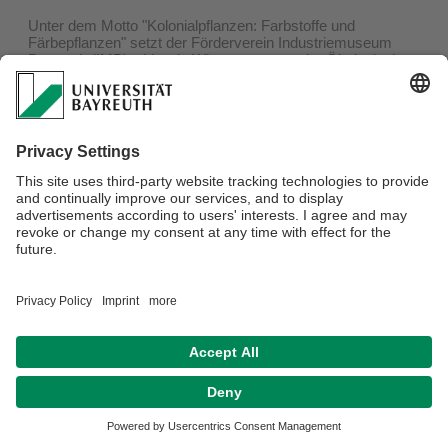
Unter dem Motto "Kolonialpflanzen: Farbstoffe und
Färbepflanzen" setzt der Förderverein Industriemuseum
Bayreuth (IMB) e.V. sein Winterprogramm im Ökologisch-
Botanischen Garten fort. Die Erfolgsgeschichte der
Textilindustrie im 19. Jahrhundert wäre undenkbar ohne die
farbliche Vielfalt der unterschiedlichsten Färbepflanzen.
Gemeinsam gehen wir auf die Spurensuche nach den
kolonialen Wurzeln so berühmter Farbstoffe wie Indigo-Blau
oder Safran-Gelb.
Verantwortlich für die Redaktion:
Jens Wagner
Datenschutz / Disclaimer
Impressum
Hausordnung
Sitemap
Barrierefreiheitserklärung