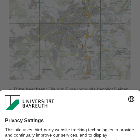
Bitte beachten:
Die App Flora Incognita benötigt Deinen
aktuellen Standort. Dafür muss der App grundsätzlich
erlaubt werden, Deine Standort-Daten zu verwenden. (->
Einstellungen -> Apps -> Flora Incognita -> Standort
zulassen)
Dokumentiere Pflanzen, wann immer Du in Bayreuth und
Umgebung unterwegs bist. Aktiviere dabei den Standort
Deines Smartphones.