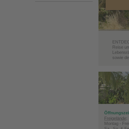
ENTDECK
Reise um
Lebensrä
sowie de
Öffnungszei
Freigelände
:
Montag - Frei
Sa., So. & Fe