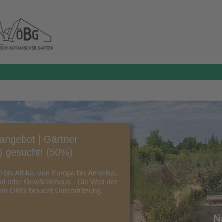
nangebot | Gärtner
) gesucht! (50%)
 bis Afrika, von Europa bis Amerika,
and oder Gewächshaus - Die Welt der
 im ÖBG braucht Unterstützung.