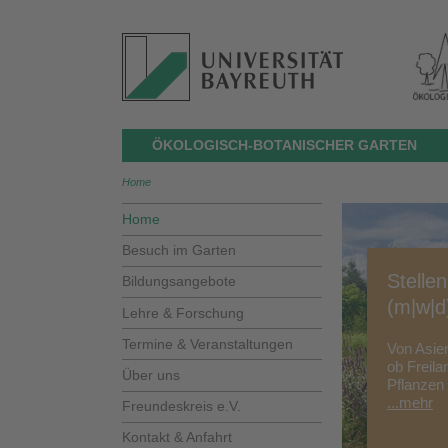
ÖKOLOGISCH-BOTANISCHER GARTEN
Home
Home
Besuch im Garten
Stelle
Bildungsangebote
(m|w|d
Lehre & Forschung
Termine & Veranstaltungen
Von Asien
ob Freil
Über uns
Pflanzen
...mehr
Freundeskreis e.V.
Kontakt & Anfahrt